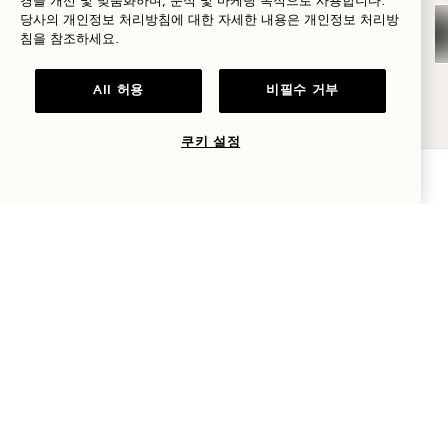
경을 개선 및 맞춤화하며, 분석 및 마케팅 목적으로 사용합니다.
입니다. 매년 실시하는 DEXA 스캔과 VO2max 검사
당사의 개인정보 처리방침에 대한 자세한 내용은
개인정보
처리방
골프
침을 참조하세요.
를 병행하면, 체성분 데이터와 심혈관 건강의 직접적
로맨스
인 측정치를 결합하여 전반적인 건강 상태를 가장 명
All 허용
비필수 거부
가족과 함께하는
확하게 파악할 수 있습니다.
시간
쿠키 설정
가용성 확인
모험
팀 소개