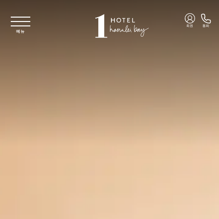
주요 콘텐츠로 건너뛰기
회원
통화
메뉴