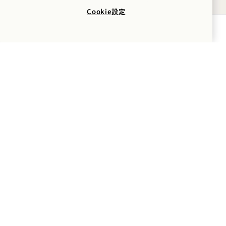
NaN / 14
家族との時間
Cookie設定
冒険
空室状況を確認する
1 Hotel Hanalei Bay
5520 カ・ハク・ロード
プリンスヴィル、カウアイ
島、
HI
96722
アメリカ合衆国
ホテル：
+1 808 826 9644
ウェルネス・リトリート：
+1 808 977 1237
予約：
+1 833 623 2111