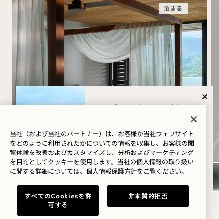
泊まる
閉じ
『エンドレス・ホライズン
ハナレイ・ベイに
ズ』スイート・エディション
はどのようなご用
でいらっしゃいま
当社（および当社のパートナー）は、お客様が当社ウェブサイト
特典内容
をどのように利用されたかについての情報を収集し、お客様の閲
したか？
毎日300ドルのリゾートクレジット
覧体験を改善およびカスタマイズし、分析およびマーケティング
を目的としてクッキーを使用します。当社の個人情報の取り扱い
柔軟なキャンセル規定
ウェルネス
に関する詳細については、
個人情報保護方針を
ご覧ください。
ゴルフ
すべてのCookiesを許
非本質的拒否
可する
ロマンス