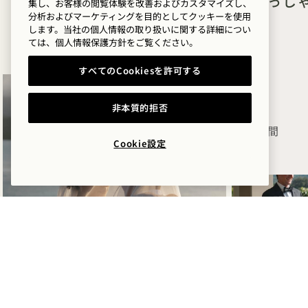
なご用でいらっし
集し、お客様の閲覧体験を改善およびカスタマイズし、
か？
分析およびマーケティングを目的としてクッキーを使用
します。当社の個人情報の取り扱いに関する詳細につい
ては、
個人情報保護方針を
ご覧ください。
ウェルネス
すべてのCookiesを許可する
ゴルフ
ロマンス
非本質的拒否
家族との時間
Cookie設定
冒険