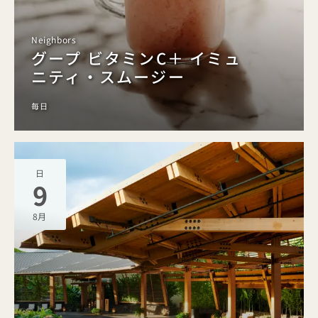
Neighbors
グープ ビタミンC＋ イミュ
ニティ・スムージー
毎日
日
9
8月