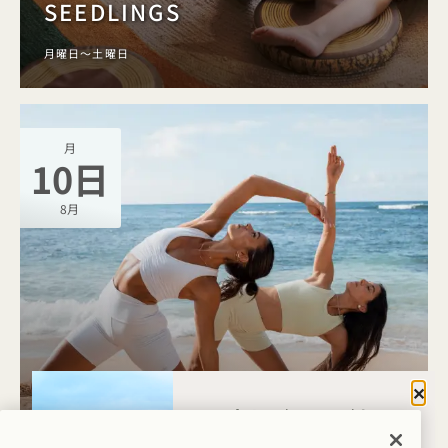
SEEDLINGS
月曜日～土曜日
月
10日
8月
閉じ
Anatomy集合
ハナレイ・ベイに
サンライズ・ムーブメント
はどのようなご用