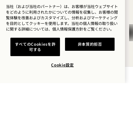
でいらっしゃいま
当社（および当社のパートナー）は、お客様が当社ウェブサイト
月曜日～日曜日
をどのように利用されたかについての情報を収集し、お客様の閲
したか？
覧体験を改善およびカスタマイズし、分析およびマーケティング
を目的としてクッキーを使用します。当社の個人情報の取り扱い
ウェルネス
に関する詳細については、
個人情報保護方針を
ご覧ください。
月
ゴルフ
10日
すべてのCookiesを許
非本質的拒否
可する
ロマンス
8月
家族との時間
Cookie設定
冒険
空室状況を確認する
ビーチアクティビティ ハレ
サンゴ礁トーク：海面下の
生き物たち