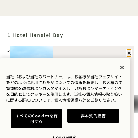
1 Hotel Hanalei Bay
5520 カ・ハク・ロード
閉じ
ハナレイ・ベイに
プリンスヴィル、カウアイ
島、
HI
96722
はどのようなご用
アメリカ合衆国
でいらっしゃいま
当社（および当社のパートナー）は、お客様が当社ウェブサイト
ホテル：
をどのように利用されたかについての情報を収集し、お客様の閲
したか？
+1 808 826 9644
覧体験を改善およびカスタマイズし、分析およびマーケティング
を目的としてクッキーを使用します。当社の個人情報の取り扱い
ウェルネス・リトリート：
ウェルネス
に関する詳細については、
個人情報保護方針を
ご覧ください。
+1 808 977 1237
ゴルフ
予約：
すべてのCookiesを許
非本質的拒否
可する
ロマンス
+1 833 623 2111
Hanalei Bay
お問い合わせ
家族との時間
Cookie設定