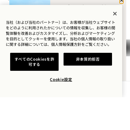
ハナレイ・ベイに
+1 808 826 9644
はどのようなご用
ウェルネス・リトリート：
でいらっしゃいま
当社（および当社のパートナー）は、お客様が当社ウェブサイト
+1 808 977 1237
をどのように利用されたかについての情報を収集し、お客様の閲
したか？
予約：
覧体験を改善およびカスタマイズし、分析およびマーケティング
を目的としてクッキーを使用します。当社の個人情報の取り扱い
ウェルネス
+1 833 623 2111
に関する詳細については、
個人情報保護方針を
ご覧ください。
Hanalei Bay
お問い合わせ
ゴルフ
すべてのCookiesを許
非本質的拒否
ポリシー
プレス
可する
ロマンス
ペット可
よくあるご質問
家族との時間
アクセシビリティ
チームに参加する
Cookie設定
冒険
空室状況を確認する
1 Hotels