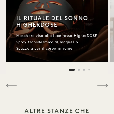
IL RITUALE DEL SONNO
HIGHERDOSE
Maschera viso alla luce rossa HigherDOSE
Spray transdermico al magnesio
Spazzola per il corpo in rame
NaN / 9
ALTRE STANZE CHE