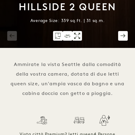
HILLSIDE 2 QUEEN
Average Size: 339 sq.ft. | 31 sq.m.
1 / 4
Ammirate la vista Seattle dalla comodità
della vostra camera, dotata di due letti
queen size, un'ampia vasca da bagno e una
cabina doccia con getto a pioggia.
Vista città Premium
2 letti queen
4 Persone