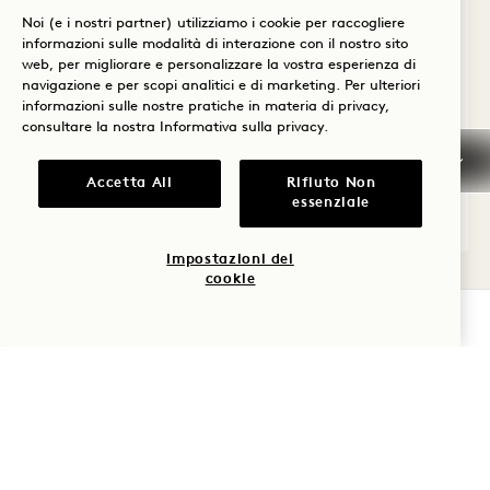
Vista città Premium
Noi (e i nostri partner) utilizziamo i cookie per raccogliere
informazioni sulle modalità di interazione con il nostro sito
1 letto king e 2 letti matrimoniali
6 Persone
web, per migliorare e personalizzare la vostra esperienza di
Solo doccia a pioggia
Camere comunicanti
navigazione e per scopi analitici e di marketing. Per ulteriori
Angolo della finestra
Spazio di lavoro
informazioni sulle nostre pratiche in materia di privacy,
consultare la nostra
Informativa sulla privacy
.
Average Size: 535 sq.ft. | 49 sq.m.
Accetta All
Rifiuto Non
essenziale
Connecting City Rooms
Dettagli
Impostazioni dei
cookie
VERIFICA LA DISPONIBILITÀ
Politica di cancellazione