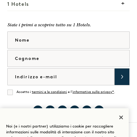
1 Hotels
Le nostre sedi
Mission
Siate i primi a scoprire tutto su 1 Hotels.
La nostra storia
Unisciti al nostro team
Nome
Sostenibilità
1 Homes
The Field Guide
Sviluppo
Cognome
Stampa
Contatto
Acquista Goodthings
Email
Accetto i
termini e le condizioni
e l'
informativa sulla privacy*
.
Accordati
Visitate
Visita
Visita
Visita
Visita
Visita
Noi (e i nostri partner) utilizziamo i cookie per raccogliere
1
1
1
1
1
1
informazioni sulle modalità di interazione con il nostro sito
Hotel
Hotels
Hotel
Hotels
Hotels
Hotels
Guida al soggiorno