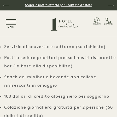
Vai al contenuto principale
Scopri la nostra offerta per il solstizio d'estate
NaN / 5
MEMBRI
CHIAMATA
MENU
Servizio di couverture notturno (su richiesta)
Posti a sedere prioritari presso i nostri ristoranti e
bar (in base alla disponibilità)
Snack del minibar e bevande analcoliche
rinfrescanti in omaggio
100 dollari di credito alberghiero per soggiorno
Colazione giornaliera gratuita per 2 persone (60
dollari di credito)