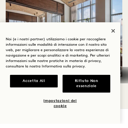
Noi (e i nostri partner) utilizziamo i cookie per raccogliere
informazioni sulle modalità di interazione con il nostro sito
web, per migliorare e personalizzare la vostra esperienza di
navigazione e per scopi analitici e di marketing. Per ulteriori
informazioni sulle nostre pratiche in materia di privacy,
consultare la nostra
Informativa sulla privacy
.
Accetta All
Rifiuto Non
HARRIET'S ROOFTOP
essenziale
Organizzate il vostro prossimo evento
Impostazioni dei
cookie
nell'incredibile Harriet's Rooftop dell'1 Hotel
VERIFICA LA DISPONIBILITÀ
Nashville. L'Harriet's offre un'ampia vista sullo