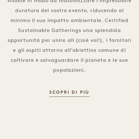
visione in modo da massimizzare l'impressione
duratura del vostro evento, riducendo al
minimo il suo impatto ambientale. Certified
Sustainable Gatherings una splendida
opportunità per unire all (cioè voi!), i fornitori
e gli ospiti attorno all'obiettivo comune di
coltivare e salvaguardare il pianeta e le sue
popolazioni.
CERTIFIED SUST
SCOPRI DI PIÙ