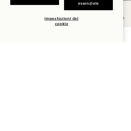
essenziale
Dal Harriet's Rooftop alla Terrace House Suite,
abbiamo lo sfondo ideale per il vostro prossimo
Impostazioni dei
cookie
film, spot televisivo, pubblicità o conferenza
VERIFICA LA DISPONIBILITÀ
stampa. Inoltre, vi forniamo il supporto
necessario per dare vita ai contenuti proprio
come li avete immaginati.
FILM E SERVIZI 
SCOPRI DI PIÙ