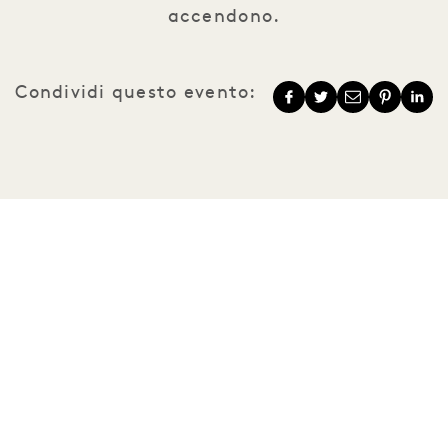
accendono.
Condividi questo evento:
1 Hotels
Le nostre sedi
Mission
La nostra storia
Unisciti al nostro
Sostenibilità
team
The Field Guide
1 Homes