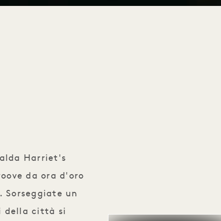
p
calda Harriet's
roove da ora d'oro
e. Sorseggiate un
 della città si