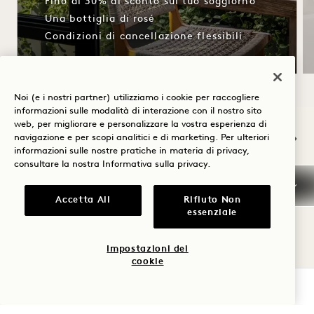
Fino al 30% di sconto sul tuo soggiorno
Una bottiglia di rosé
Condizioni di cancellazione flessibili
Noi (e i nostri partner) utilizziamo i cookie per raccogliere
informazioni sulle modalità di interazione con il nostro sito
NaN / 12
web, per migliorare e personalizzare la vostra esperienza di
navigazione e per scopi analitici e di marketing. Per ulteriori
informazioni sulle nostre pratiche in materia di privacy,
consultare la nostra
Informativa sulla privacy
.
Accetta All
Rifiuto Non
essenziale
Politica di cancellazione
Impostazioni dei
cookie
Prenotazione garantita
VERIFICA LA DISPONIBILITÀ