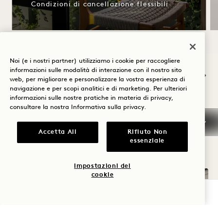
Condizioni di cancellazione flessibili
NaN / 12
Noi (e i nostri partner) utilizziamo i cookie per raccogliere
informazioni sulle modalità di interazione con il nostro sito
web, per migliorare e personalizzare la vostra esperienza di
navigazione e per scopi analitici e di marketing. Per ulteriori
informazioni sulle nostre pratiche in materia di privacy,
consultare la nostra
Informativa sulla privacy
.
ALTRE STANZE CHE
Accetta All
Rifiuto Non
POTREBBERO PIACERVI
essenziale
Impostazioni dei
cookie
VERIFICA LA DISPONIBILITÀ