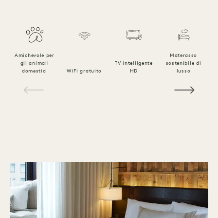
Amichevole per
Materasso
gli animali
TV intelligente
sostenibile di
B
domestici
WiFi gratuito
HD
lusso
l
1 / 18