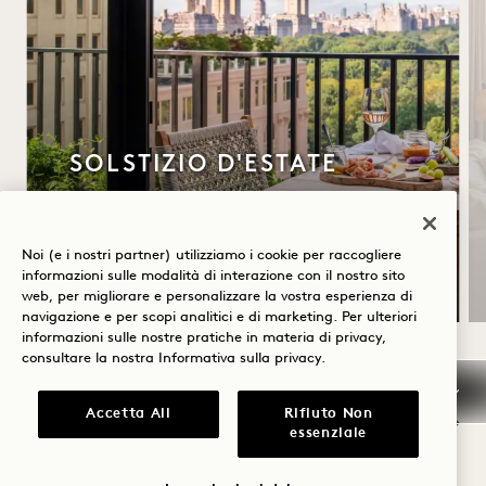
SOLSTIZIO D'ESTATE
Fino al 30% di sconto sul tuo soggiorno
Una bottiglia di rosé
Noi (e i nostri partner) utilizziamo i cookie per raccogliere
Condizioni di cancellazione flessibili
informazioni sulle modalità di interazione con il nostro sito
web, per migliorare e personalizzare la vostra esperienza di
navigazione e per scopi analitici e di marketing. Per ulteriori
informazioni sulle nostre pratiche in materia di privacy,
consultare la nostra
Informativa sulla privacy
.
NaN / 12
Accetta All
Rifiuto Non
essenziale