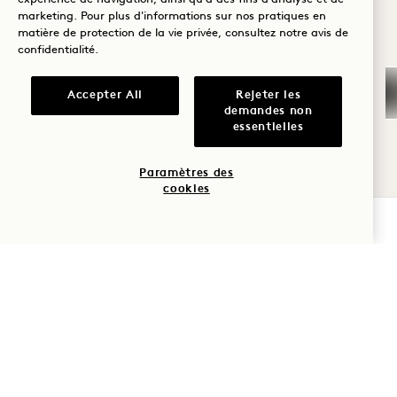
déterminés en fonction de plusieurs facteurs,
HANALEI BAY?
marketing. Pour plus d'informations sur nos pratiques en
notamment le type de projet, le lieu, les
matière de protection de la vie privée, consultez notre
avis de
confidentialité
.
Bien-être
dates, les heures et les demandes spéciales.
Golf
N'hésitez pas à nous contacter pour obtenir
Accepter All
Rejeter les
demandes non
un devis !
Romance
essentielles
TARIFS
DEMANDER DES INFORMATIONS
Du temps en
Paramètres des
famille
cookies
VÉRIFIER LA DISPONIBILITÉ
Aventure
1 Hotel Hanalei Bay
5520 Ka Haku Rd