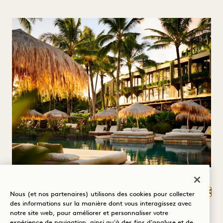
HONORAIRES
Ferm
Nous (et nos partenaires) utilisons des cookies pour collecter
QU'EST-CE QUI
des informations sur la manière dont vous interagissez avec
Les tarifs des films et des séances photo sont
notre site web, pour améliorer et personnaliser votre
VOUS AMÈNE À
expérience de navigation, ainsi qu'à des fins d'analyse et de