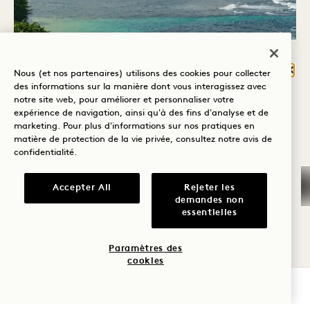
1 ÉQUIPE, AUTANT
Ferm
Nous (et nos partenaires) utilisons des cookies pour collecter
D'AVANTAGES
QU'EST-CE QUI
des informations sur la manière dont vous interagissez avec
notre site web, pour améliorer et personnaliser votre
VOUS AMÈNE À
expérience de navigation, ainsi qu'à des fins d'analyse et de
Soins médicaux, dentaires et de la vue | 401K |
HANALEI BAY?
marketing. Pour plus d'informations sur nos pratiques en
Programmes de mentorat | Possibilités
matière de protection de la vie privée, consultez notre
avis de
confidentialité
.
Bien-être
d'avancement professionnel
Golf
Accepter All
Rejeter les
Nous offrons actuellement une prime
demandes non
Romance
essentielles
d'embauche de 2 500 $* pour all les postes all
Du temps en
rémunérés à l'heure.
Paramètres des
famille
cookies
NOUS RECRUTONS POUR DES POSTES DANS LES
VÉRIFIER LA DISPONIBILITÉ
Aventure
DOMAINES SUIVANTS :