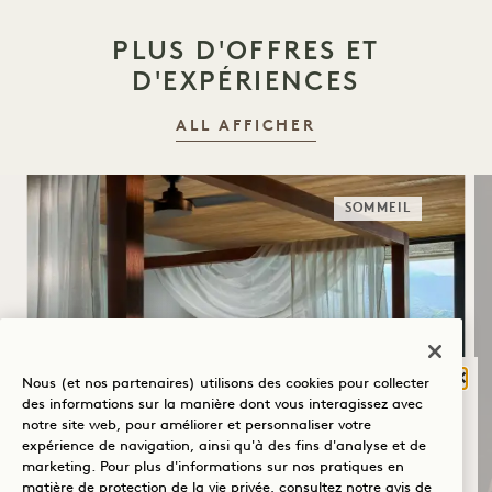
PLUS D'OFFRES ET
D'EXPÉRIENCES
ALL AFFICHER
SOMMEIL
Ferm
Nous (et nos partenaires) utilisons des cookies pour collecter
HORIZONS INFINIS,
QU'EST-CE QUI
des informations sur la manière dont vous interagissez avec
ÉDITION SUITES
notre site web, pour améliorer et personnaliser votre
VOUS AMÈNE À
expérience de navigation, ainsi qu'à des fins d'analyse et de
HANALEI BAY?
marketing. Pour plus d'informations sur nos pratiques en
CE DONT VOUS BÉNÉFICIEZ
matière de protection de la vie privée, consultez notre
avis de