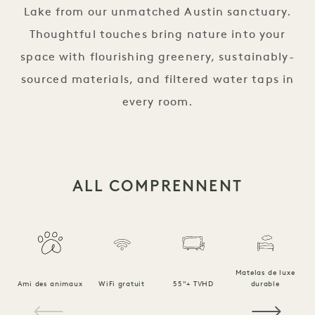
Lake from our unmatched Austin sanctuary.
Thoughtful touches bring nature into your
space with flourishing greenery, sustainably-
sourced materials, and filtered water taps in
every room.
ALL COMPRENNENT
Matelas de luxe
Ami des animaux
WiFi gratuit
55"+ TVHD
durable
Li