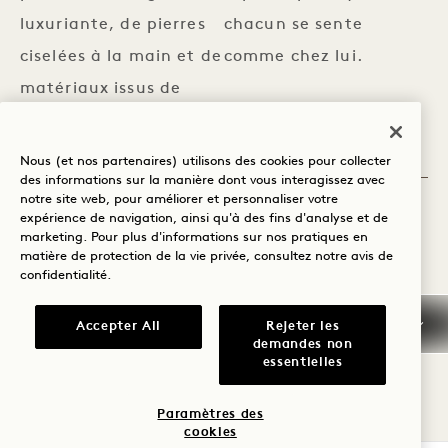
luxuriante, de pierres
chacun se sente
ciselées à la main et de
comme chez lui.
matériaux issus de
l'agriculture durable.
DÉCOUVREZ LES
Nous (et nos partenaires) utilisons des cookies pour collecter
DÉCOUVREZ NOS
ADJ
CHAMBRES VOISINES
CHAMBRES
CHAMBRES
des informations sur la manière dont vous interagissez avec
notre site web, pour améliorer et personnaliser votre
expérience de navigation, ainsi qu'à des fins d'analyse et de
marketing. Pour plus d'informations sur nos pratiques en
matière de protection de la vie privée, consultez notre
avis de
confidentialité
.
Accepter All
Rejeter les
demandes non
SUITE
BONJOUR,
EXPLORER LES OFFRES ET
essentielles
DE
AUSTIN
LES EXPÉRIENCES
SOMMEIL
Paramètres des
Jusqu'à 35
cookies
VOIR ALL