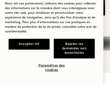
Nous (et nos partenaires) utilisons des cookies pour collecter
GALERIE 7585
JUNIOR SUITE 
des informations sur la manière dont vous interagissez avec
notre site web, pour améliorer et personnaliser votre
expérience de navigation, ainsi qu'à des fins d'analyse et de
1 / 2
marketing. Pour plus d'informations sur nos pratiques en
JUNIOR SUITE « CITY »
matière de protection de la vie privée, consultez notre
avis de
confidentialité
.
Vue sur la ville
Lit King
4 personnes
Douche uniquement
Zone de sièges
Accepter All
Rejeter les
Canapé-lit
Fenêtres du sol au plafond
Balcon
demandes non
essentielles
Average Size: 535 sq.ft. | 49 sq.m.
Paramètres des
cookies
Junior Suite City avec Junior Suite
Voir les détails
VÉRIFIER LA DISPONIBILITÉ