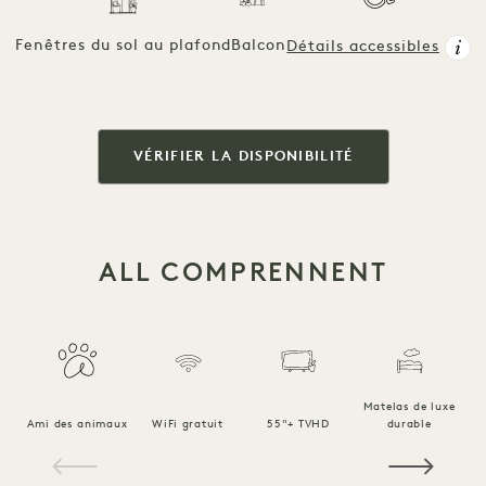
Fenêtres du sol au plafond
Balcon
Détails accessibles
VÉRIFIER LA DISPONIBILITÉ
ALL COMPRENNENT
Matelas de luxe
Ami des animaux
WiFi gratuit
55"+ TVHD
durable
Li