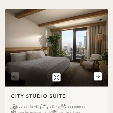
GALERIE 7611
CITY STUDIO SU
1 / 2
CITY STUDIO SUITE
Vue sur la ville
Lit King
2 personnes
Douche uniquement
Zone de sièges