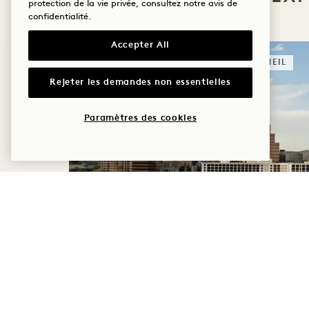
protection de la vie privée, consultez notre
avis de
confidentialité
.
Accepter All
SOMMEIL
Rejeter les demandes non essentielles
Paramètres des cookies
BONJOUR, AUSTIN
Jusqu'à 35 % de réduction sur
: 50 $ de crédit hôtelier