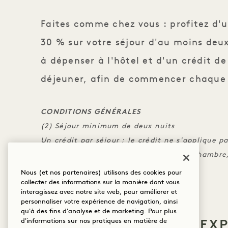
Faites comme chez vous : profitez d'u
30 % sur votre séjour d'au moins deux
à dépenser à l'hôtel et d'un crédit de
déjeuner, afin de commencer chaque 
CONDITIONS GÉNÉRALES
(2) Séjour minimum de deux nuits
Un crédit par séjour ; le crédit ne s'applique p
crédit ne s'applique pas au tarif de la chambre
taxes)
Nous (et nos partenaires) utilisons des cookies pour
collecter des informations sur la manière dont vous
interagissez avec notre site web, pour améliorer et
personnaliser votre expérience de navigation, ainsi
qu'à des fins d'analyse et de marketing. Pour plus
PLUS D'OFFRES ET D'EX
d'informations sur nos pratiques en matière de