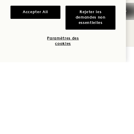
votre porte.
Accepter All
Rejeter les
HORAIRES
demandes non
essentielles
Dimanche - mercredi : 7 h - 22 h
Jeudi - samedi : 7 h - 23 h
Paramètres des
cookies
VÉRIFIER LA DISPONIBILITÉ