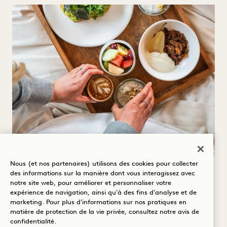
Nous (et nos partenaires) utilisons des cookies pour collecter
DÎNER DANS LA CHAMBRE
des informations sur la manière dont vous interagissez avec
notre site web, pour améliorer et personnaliser votre
expérience de navigation, ainsi qu'à des fins d'analyse et de
Faites le plein à votre rythme avec des
marketing. Pour plus d'informations sur nos pratiques en
matière de protection de la vie privée, consultez notre
avis de
produits saisonniers, frais et locaux, livrés à
confidentialité
.