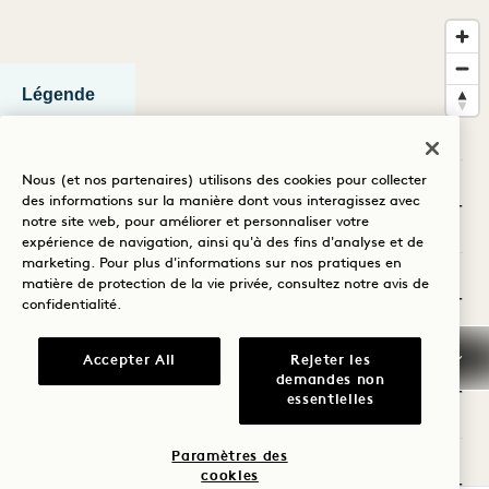
Légende
NOTRE EMPLACEMENT
Nous (et nos partenaires) utilisons des cookies pour collecter
96, rue Red River
Activités et visites
des informations sur la manière dont vous interagissez avec
notre site web, pour améliorer et personnaliser votre
Austin , TX
expérience de navigation, ainsi qu'à des fins d'analyse et de
États-Unis
marketing. Pour plus d'informations sur nos pratiques en
matière de protection de la vie privée, consultez notre
avis de
Arts et culture
Obtenir un itinéraire
confidentialité
.
ALL AFFICHER
Accepter All
Rejeter les
demandes non
Divertissement
essentielles
ACTIVITÉS ET VISITES
Paramètres des
Alimentation et boissons
cookies
ARTS ET CULTURE