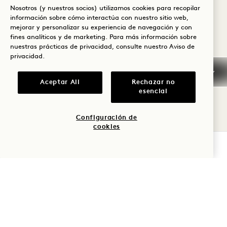
DESCUBRE LAS
Nosotros (y nuestros socios) utilizamos cookies para recopilar
HABITACIONES
HABITACIONES
información sobre cómo interactúa con nuestro sitio web,
mejorar y personalizar su experiencia de navegación y con
fines analíticos y de marketing. Para más información sobre
nuestras prácticas de privacidad, consulte nuestro
Aviso de
privacidad
.
Aceptar All
Rechazar no
esencial
EXPLORAR OFERTAS Y
Configuración de
EXPERIENCIAS
cookies
COMPROBAR DISPONIBILIDAD
VER ALL
DORMIR
PRUEBE