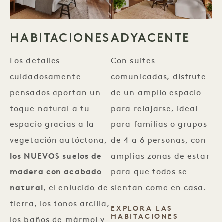
HABITACIONES
ADYACENTE
Los detalles
Con suites
cuidadosamente
comunicadas, disfrute
pensados aportan un
de un amplio espacio
toque natural a tu
para relajarse, ideal
espacio gracias a la
para familias o grupos
vegetación autóctona,
de 4 a 6 personas, con
los NUEVOS suelos de
amplias zonas de estar
madera con acabado
para que todos se
natural
, el enlucido de
sientan como en casa.
tierra, los tonos arcilla,
EXPLORA LAS
HABITACIONES
los baños de mármol y