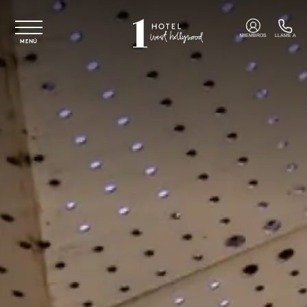
Ir al contenido principal
MIEMBROS
LLAME A
MENÚ