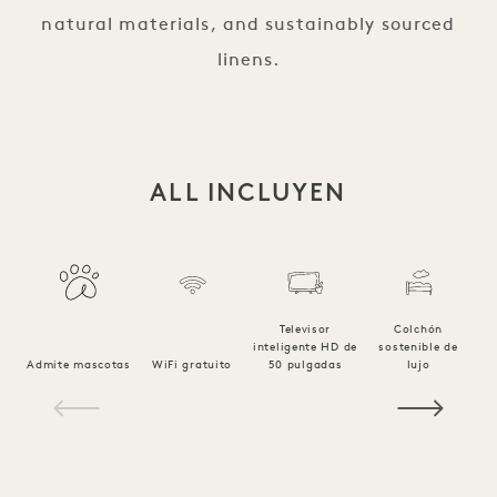
natural materials, and sustainably sourced
linens.
ALL INCLUYEN
Televisor
Colchón
inteligente HD de
sostenible de
Ro
Admite mascotas
WiFi gratuito
50 pulgadas
lujo
1 / 15