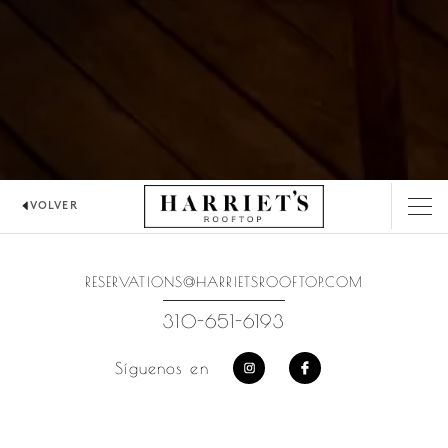
VOLVER
HARRIET'S ROOFTOP
RESERVATIONS@HARRIETSROOFTOP.COM
310-651-6193
Síguenos en
https://www.instagram.com
https://www.facebo