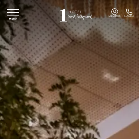
Ir al contenido principal
MIEMBROS
LLAME A
MENÚ