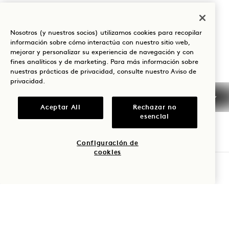
atrevidos platos de fusión. Disfrute de sabores
exquisitos combinados con unas vistas
Nosotros (y nuestros socios) utilizamos cookies para recopilar
impresionantes, ¡ya disponible!
información sobre cómo interactúa con nuestro sitio web,
mejorar y personalizar su experiencia de navegación y con
fines analíticos y de marketing. Para más información sobre
nuestras prácticas de privacidad, consulte nuestro
Aviso de
NUEVO MENÚ DE INS
VER MENÚ
privacidad
.
Aceptar All
Rechazar no
esencial
ORGANICE SU EVENTO
Configuración de
cookies
Organice una fiesta bajo las estrellas y disfrute de
RESERVAR MESA
las mejores vistas. Con asientos relajados, catering
creativo e increíbles vistas despejadas del
horizonte de Los Ángeles, Harriet's Rooftop es un