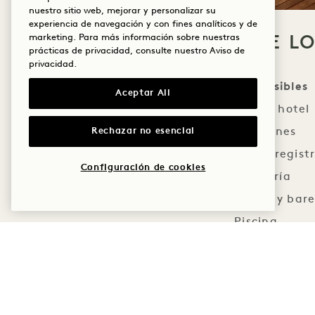
nuestro sitio web, mejorar y personalizar su
experiencia de navegación y con fines analíticos y de
ACCESIBILIDAD DE L
marketing. Para más información sobre nuestras
prácticas de privacidad, consulte nuestro
Aviso de
privacidad
.
Zonas accesibles
Aceptar All
Entrada del hotel
Rechazar no esencial
Habitaciones
Mostrador de regist
Configuración de cookies
Conserjería
Restaurantes y bare
Piscina
Gimnasio
Centro de negocios
Espacios para eventos pr
Salas de reuniones