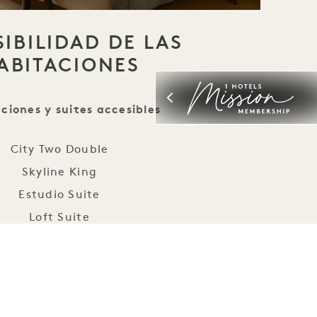
IBILIDAD DE LAS
ABITACIONES
ciones y suites accesibles
City Two Double
Skyline King
Estudio Suite
Loft Suite
uite de un dormitorio
ramic One Bedroom Suite
as habitaciones y suites aquí
.