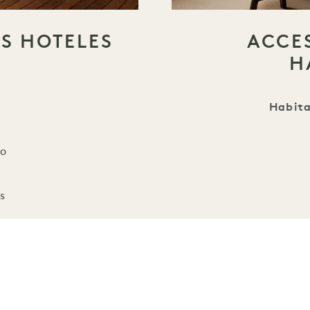
OS HOTELES
ACCES
H
Habita
ro
s
S
Pano
ivados
Vea nuestr