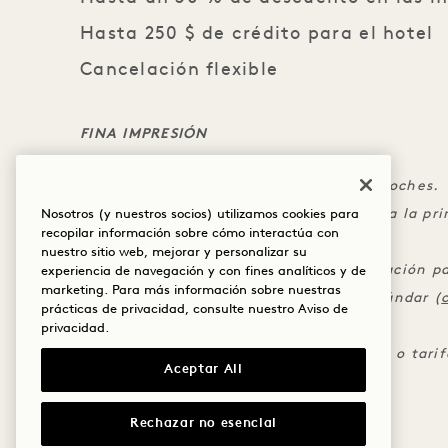
Hasta 250 $ de crédito para el hotel
Cancelación flexible
FINA IMPRESIÓN
Se requiere una estancia mínima de 2 noches.
Se cobrará el depósito correspondiente a la pr
Nosotros (y nuestros socios) utilizamos cookies para
recopilar información sobre cómo interactúa con
momento de la reserva.
nuestro sitio web, mejorar y personalizar su
Los cargos deben realizarse en la habitación pa
experiencia de navegación y con fines analíticos y de
marketing. Para más información sobre nuestras
Se aplica la política de cancelación estándar (
prácticas de privacidad, consulte nuestro
Aviso de
tarifas «Pagar más tarde»
).
privacidad
.
No se puede combinar con otras ofertas o tarif
Aceptar All
Rechazar no esencial