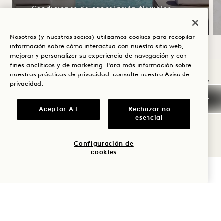
Condiciones de cancelación flexibles
Nosotros (y nuestros socios) utilizamos cookies para recopilar
información sobre cómo interactúa con nuestro sitio web,
mejorar y personalizar su experiencia de navegación y con
NaN / 11
fines analíticos y de marketing. Para más información sobre
nuestras prácticas de privacidad, consulte nuestro
Aviso de
privacidad
.
Aceptar All
Rechazar no
esencial
OTRAS HABITACIONES QUE
LE PUEDEN GUSTAR
Configuración de
cookies
COMPROBAR DISPONIBILIDAD