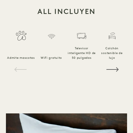
ALL INCLUYEN
Televisor
Colchón
inteligente HD de
sostenible de
Ro
Admite mascotas
WiFi gratuito
50 pulgadas
lujo
1 / 15