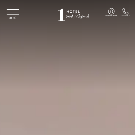
Ir al contenido principal
MIEMBROS
LLAME A
MENÚ