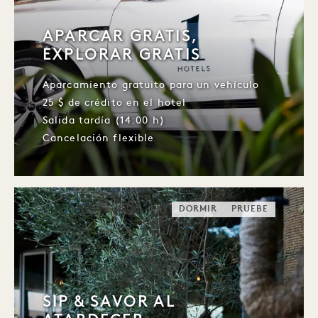
APARCAR GRATIS,
EXPLORAR GRATIS
Aparcamiento gratuito para un vehículo
25 $ de crédito en el hotel
Salida tardía (14:00 h)
Cancelación flexible
DORMIR
PRUEBE
SIP & SAVOR AL