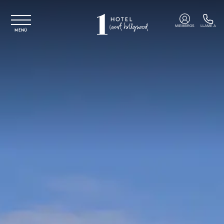
Ir al contenido principal
MIEMBROS
LLAME A
MENÚ