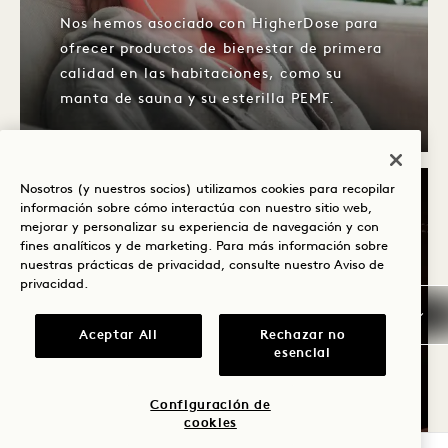
Nos hemos asociado con HigherDose para
ofrecer productos de bienestar de primera
calidad en las habitaciones, como su
manta de sauna y su esterilla PEMF.
Nosotros (y nuestros socios) utilizamos cookies para recopilar
FINALIZA EL 31 DE AGOSTO
DORMIR
VISITE
información sobre cómo interactúa con nuestro sitio web,
mejorar y personalizar su experiencia de navegación y con
fines analíticos y de marketing. Para más información sobre
nuestras prácticas de privacidad, consulte nuestro
Aviso de
privacidad
.
Aceptar All
Rechazar no
esencial
EL RITUAL PARA DORMIR
DE HIGHERDOSE
Configuración de
cookies