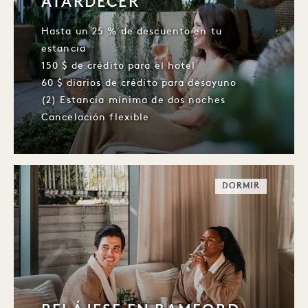
ATARDECER
Hasta un 25 % de descuento en tu
estancia
150 $ de crédito para el hotel
60 $ diarios de crédito para desayuno
(2) Estancia mínima de dos noches
Cancelación flexible
DORMIR