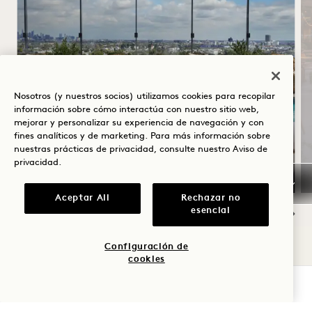
SOLSTICIO DE VERANO
Nosotros (y nuestros socios) utilizamos cookies para recopilar
Hasta un 30 % de descuento en tu
información sobre cómo interactúa con nuestro sitio web,
estancia
mejorar y personalizar su experiencia de navegación y con
fines analíticos y de marketing. Para más información sobre
Una botella de vino rosado
nuestras prácticas de privacidad, consulte nuestro
Aviso de
Condiciones de cancelación flexibles
privacidad
.
Aceptar All
Rechazar no
esencial
NaN / 10
Configuración de
cookies
COMPROBAR DISPONIBILIDAD