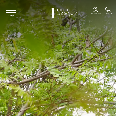
Ir al contenido principal
MIEMBROS
LLAME A
MENÚ