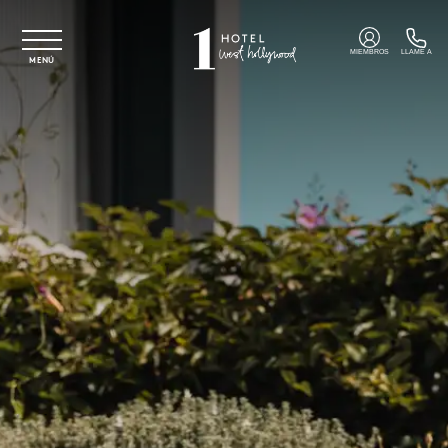
Ir al contenido principal
MIEMBROS
LLAME A
MENÚ