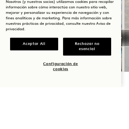
Nosotros (y nuestros socios) utilizamos cookies para recopilar
información sobre cómo interactúa con nuestro sitio web,
mejorar y personalizar su experiencia de navegación y con
fines analíticos y de marketing. Para más información sobre
nuestras prácticas de privacidad, consulte nuestro
Aviso de
privacidad
.
SOLSTICIO DE VERANO
Aceptar All
Rechazar no
esencial
Hasta un 30 % de descuento en tu
estancia
Configuración de
Una botella de vino rosado
cookies
Condiciones de cancelación flexibles
COMPROBAR DISPONIBILIDAD
NaN / 11