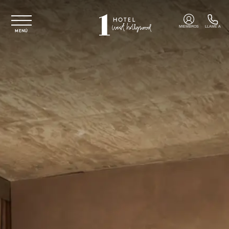
Ir al contenido principal
MIEMBROS
LLAME A
MENÚ