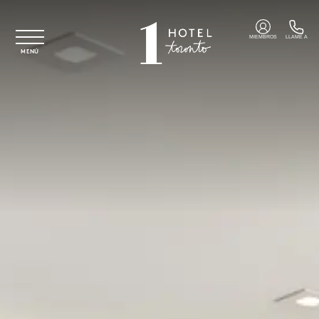
Ir al contenido principal
MIEMBROS
LLAME A
MENÚ