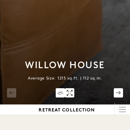
WILLOW HOUSE
Average Size: 1215 sq.ft. | 112 sq.m.
1 / 5
RETREAT COLLECTION