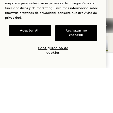
mejorar y personalizar su experiencia de navegación y con
fines analíticos y de marketing. Para más información sobre
Average Size: 890 sq.ft. | 82 sq.m.
nuestras prácticas de privacidad, consulte nuestro
Aviso de
privacidad
.
Skyline One Bedroom Flat
Ver detalles
Aceptar All
Rechazar no
esencial
Configuración de
cookies
COMPROBAR DISPONIBILIDAD
VISITA VIRTUAL 360º 544
GALERÍA 544
BIRCH HOUSE
BIRCH