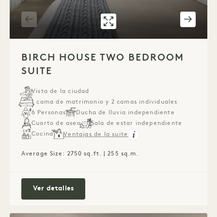
GALERÍA 545
BIRCH HOUSE T
1 / 8
BIRCH HOUSE TWO BEDROOM
SUITE
Vista de la ciudad
1 cama de matrimonio y 2 camas individuales
6 Personas
Ducha de lluvia independiente
Cuarto de aseo
Sala de estar independiente
Cocina
Ventajas de la suite
Average Size: 2750 sq.ft. | 255 sq.m.
Birch House Two Bedroom Suite
Ver detalles