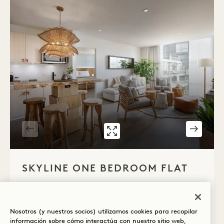
GALERÍA 539
SKYLINE ONE B
1 / 3
SKYLINE ONE BEDROOM FLAT
Vista de la ciudad
Cama King
2 Personas
Ducha de lluvia independiente
Sala de estar independiente
Cocina
Nosotros (y nuestros socios) utilizamos cookies para recopilar
información sobre cómo interactúa con nuestro sitio web,
Secador de pelo Dyson
Ventajas de la suite