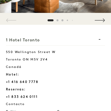
1 / 5
1 Hotel Toronto
550 Wellington Street W
Toronto
ON
M5V 2V4
Canadá
Hotel:
+1 416 640 7778
Reservas:
+1 833 624 0111
Toronto
Contacto