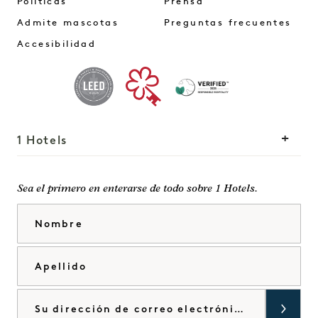
Políticas
Prensa
Admite mascotas
Preguntas frecuentes
Accesibilidad
1 Hotels
Nuestras sedes
Mission
Sea el primero en enterarse de todo sobre 1 Hotels.
Nuestra historia
Únete a nuestro
Nombre
Sostenibilidad
equipo
The Field Guide
1 Homes
Apellido
Pulse
Desarrollo
Tienda Goodthings
Contacte con nosotros
Correo electrónico