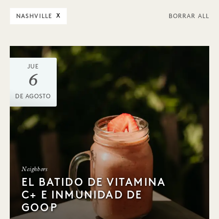
NASHVILLE
X
BORRAR ALL
JUE
6
DE AGOSTO
Neighbors
EL BATIDO DE VITAMINA
C+ E INMUNIDAD DE
GOOP