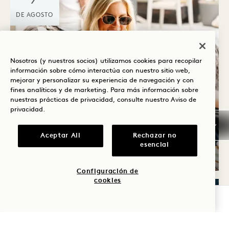
DE AGOSTO
Nosotros (y nuestros socios) utilizamos cookies para recopilar
información sobre cómo interactúa con nuestro sitio web,
mejorar y personalizar su experiencia de navegación y con
fines analíticos y de marketing. Para más información sobre
nuestras prácticas de privacidad, consulte nuestro
Aviso de
privacidad
.
Harriet's Rooftop
RITMO Y BRUNCH
Aceptar All
Rechazar no
esencial
Viernes
Configuración de
cookies
COMPROBAR DISPONIBILIDAD
VIERNES
7