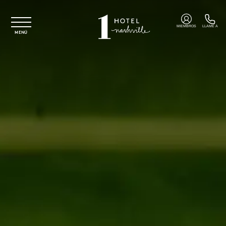
Ir al contenido principal
MIEMBROS
LLAME A
MENÚ