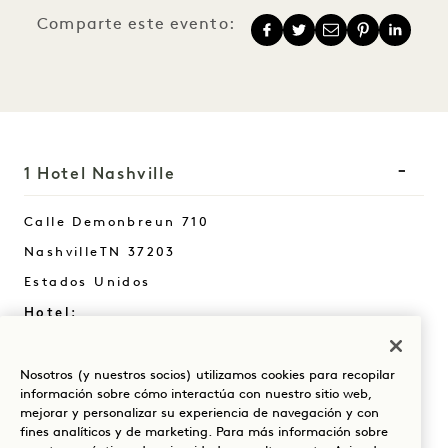
Comparte este evento:
1 Hotel Nashville
Calle Demonbreun 710
Nashville
TN
37203
Estados Unidos
Hotel:
+1 615 510 0400
Reservas:
Nosotros (y nuestros socios) utilizamos cookies para recopilar
información sobre cómo interactúa con nuestro sitio web,
+1 833 624 3111
mejorar y personalizar su experiencia de navegación y con
Nashville
Contacte con nosotros
fines analíticos y de marketing. Para más información sobre