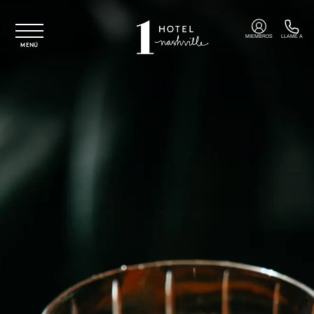
Ir al contenido principal
MIEMBROS
LLAME A
MENÚ