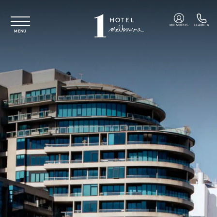
Ir al contenido principal
MIEMBROS
LLAME A
MENÚ