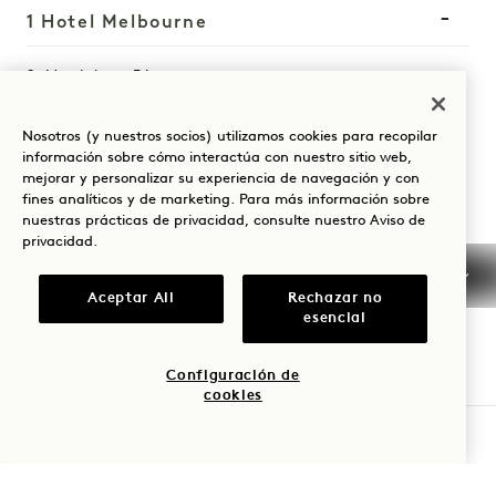
1 Hotel Melbourne
9 Maritime Place
Melbourne
VIC
3008
Nosotros (y nuestros socios) utilizamos cookies para recopilar
Australia
información sobre cómo interactúa con nuestro sitio web,
Hotel:
mejorar y personalizar su experiencia de navegación y con
fines analíticos y de marketing. Para más información sobre
+61 3 7053 0888
nuestras prácticas de privacidad, consulte nuestro
Aviso de
Reservas:
privacidad
.
+61 3 7053 0888
Aceptar All
Rechazar no
Melbourne
Contacte con nosotros
esencial
Políticas
Preguntas frecuentes
Accesibilidad
CarreraMelbourne
Configuración de
cookies
Prensa
COMPROBAR DISPONIBILIDAD