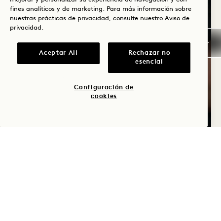
7
fines analíticos y de marketing. Para más información sobre
nuestras prácticas de privacidad, consulte nuestro
Aviso de
DE AGOSTO
privacidad
.
Aceptar All
Rechazar no
esencial
Configuración de
cookies
Melbourne
SESIONES AL ATARDECER
EN CRANE
Semanal el miércoles
DOMINGO
9