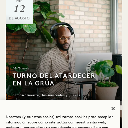
MIÉ
12
DE AGOSTO
Melbourne
TURNO DEL ATARDECER
EN LA GRÚA
Semanalmente, los miércoles y jueves.
Nosotros (y nuestros socios) utilizamos cookies para recopilar
VIERNES
información sobre cómo interactúa con nuestro sitio web,
mejorar y personalizar su experiencia de navegación y con