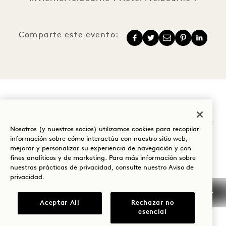
Comparte este evento:
1 Hotel Melbourne
Nosotros (y nuestros socios) utilizamos cookies para recopilar
9 Maritime Place
información sobre cómo interactúa con nuestro sitio web,
mejorar y personalizar su experiencia de navegación y con
Melbourne
VIC
3008
fines analíticos y de marketing. Para más información sobre
Australia
nuestras prácticas de privacidad, consulte nuestro
Aviso de
privacidad
.
Hotel:
+61 3 7053 0888
Aceptar All
Rechazar no
Reservas:
esencial
+61 3 7053 0888