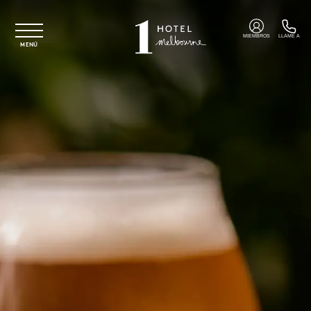
Ir al contenido principal
MIEMBROS
LLAME A
MENÚ