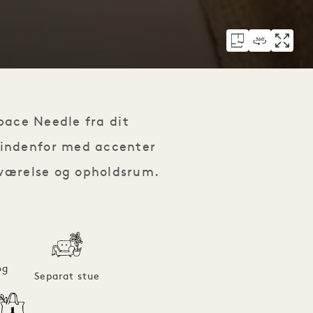
pace Needle fra dit
 indenfor med accenter
eværelse og opholdsrum.
og
Separat stue