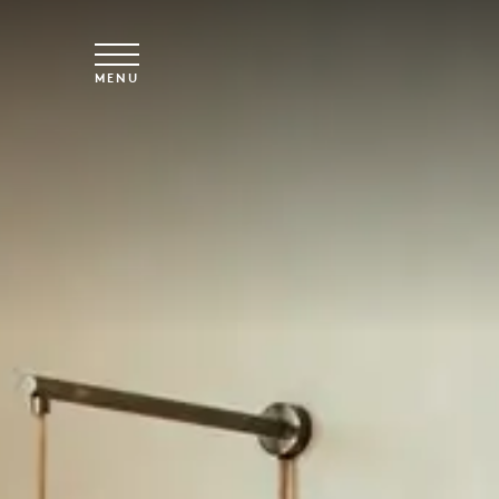
Spring til hovedindhold
MENU