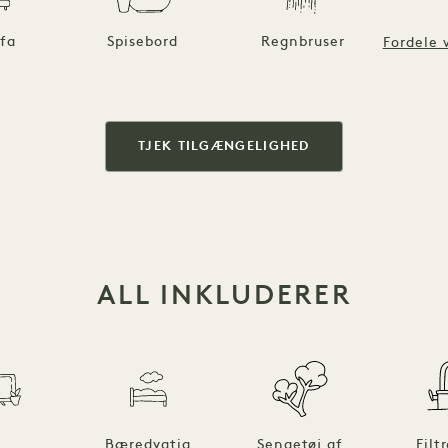
fa
Spisebord
Regnbruser
Fordele 
TJEK TILGÆNGELIGHED
ALL INKLUDERER
Bæredygtig
Sengetøj af
Filt