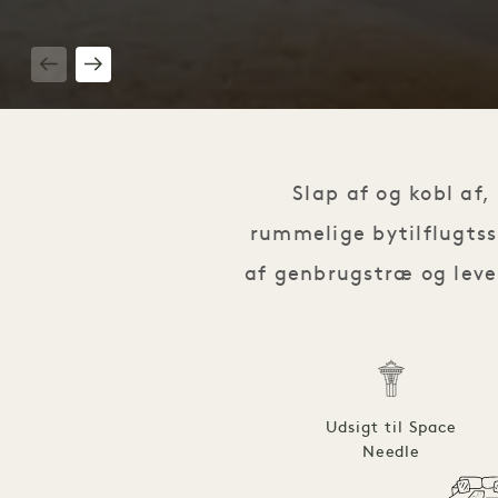
1 / 4
Slap af og kobl af
rummelige bytilflugts
af genbrugstræ og leve
Udsigt til Space
Needle