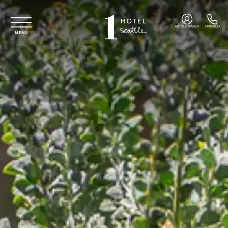
Spring til hovedindhold
MEDLEMMER
OPKALD
MENU