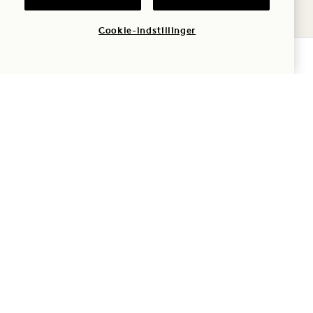
refunderes, på
reservationstidspunktet.
Cookie-indstillinger
TJEK TILGÆNGELIGHED
Juni 14,15, 16, 18, 19, 20, 23, 24, 25,
26, 27, 30
Juli 1, 2, 5, 6, 7
POLITIK FOR KÆLEDYR
Vi er så glade for, at du og din
firbenede ven har valgt at bo hos os.
Vi elsker all (og ikke-firbenede)