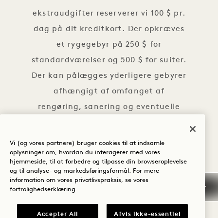
ekstraudgifter reserverer vi 100 $ pr.
dag på dit kreditkort. Der opkræves
et rygegebyr på 250 $ for
standardværelser og 500 $ for suiter.
Der kan pålægges yderligere gebyrer
afhængigt af omfanget af
rengøring, sanering og eventuelle
skader som følge af rygning på
værelset.
Vi (og vores partnere) bruger cookies til at indsamle
oplysninger om, hvordan du interagerer med vores
hjemmeside, til at forbedre og tilpasse din browseroplevelse
Medmindre du har reserveret en Pay
og til analyse- og markedsføringsformål. For mere
Now-pris, kræver all på følgende
information om vores privatlivspraksis, se vores
fortrolighedserklæring
datoer et depositum på 1 natts
ophold og skatter, som ikke kan
Accepter All
Afvis ikke-essentiel