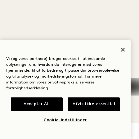
Vi (og vores partnere) bruger cookies til at indsamle
oplysninger om, hvordan du interagerer med vores
hjemmeside, til at forbedre og tilpasse din browseroplevelse
og til analyse- og markedsføringsformål. For mere
information om vores privatlivspraksis, se vores
fortrolighedserklæring
Accepter All
Afvis ikke-essentiel
Cookie-indstillinger
TJEK TILGÆNGELIGHED
1 / 3