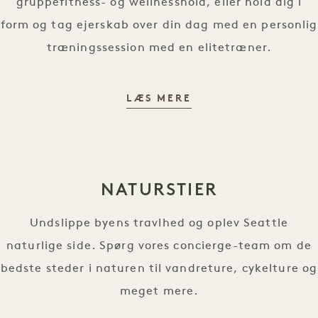
gruppefitness- og wellnesshold, eller hold dig i
form og tag ejerskab over din dag med en personlig
træningssession med en elitetræner.
SIND & BEVÆGELSE
LÆS MERE
NATURSTIER
Undslippe byens travlhed og oplev Seattle
naturlige side. Spørg vores concierge-team om de
bedste steder i naturen til vandreture, cykelture og
meget mere.