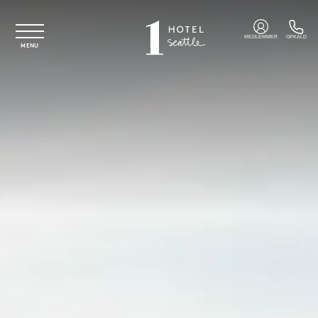
Spring til hovedindhold
MEDLEMMER
OPKALD
MENU