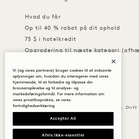
Hvad du får
Op til 40 % rabat på dit ophold
75 $ i hotelkredit
Opgradering til næste kategori (afh
(2) mindst to overnatninger
Vi (og vores partnere) bruger cookies til at indsamle
oplysninger om, hvordan du interagerer med vores
DET MED SMÅT
hjemmeside, til at forbedre og tilpasse din
browseroplevelse og til analyse- og
Fleksibel afbestilling.
markedsføringsformål. For mere information om
(2) Mindste ophold på to overnatninger
vores privatlivspraksis, se vores
fortrolighedserklæring
Spisekredit, der kan indløses på La Loba, Drift
Accepter All
Afvis ikke-essentiel