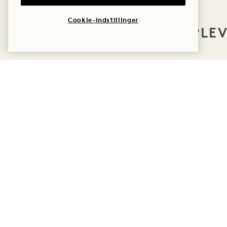
Cookie-indstillinger
FLERE TILBUD OG OPLE
SØVN
GØR
HIGHERDOSE-
SØVNRITUALET
HigherDOSE ansigtsmaske med rødt
lys
Transdermal magnesiumspray
Kobberstav til kroppen