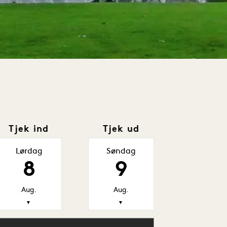
Tjek ind
Tjek ud
Lørdag
Søndag
8
9
Aug.
Aug.
▼
▼