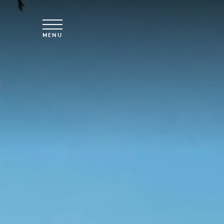
Spring til hovedindhold
MENU