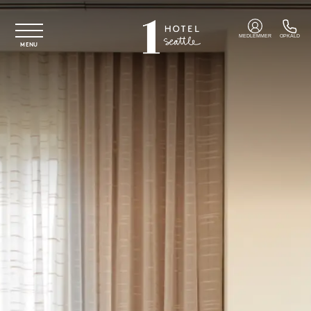
Spring til hovedindhold
MEDLEMMER
OPKALD
MENU