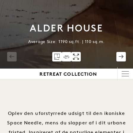
ALDER HOUSE
Average Size: 1190 sq.ft. | 110 sq.m.
1 / 5
RETREAT COLLECTION
Oplev den uforstyrrede udsigt til den ikoniske
Space Needle, mens du slapper af i dit urbane
fristed. Inspireret af de naturlige elementer i