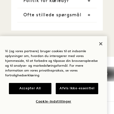
Politik for kæledyr
Ofte stillede spørgsmål
Vi (og vores partnere) bruger cookies til at indsamle
oplysninger om, hvordan du interagerer med vores
hjemmeside, til at forbedre og tilpasse din browseroplevelse
og til analyse- og markedsføringsformål. For mere
information om vores privatlivspraksis, se vores
1 Hotel Seattle
fortrolighedserklæring
2125 Terry Ave
Accepter All
Afvis ikke-essentiel
Seattle
,
WA
98121
USA
Cookie-indstillinger
Hotel:
TJEK TILGÆNGELIGHED