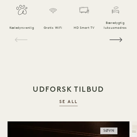
Bæredygtig
Kæledyrsvenlig
Gratis WiFi
HD Smart TV
luksusmadras
1 / 21
UDFORSK TILBUD
SE ALL
SØVN