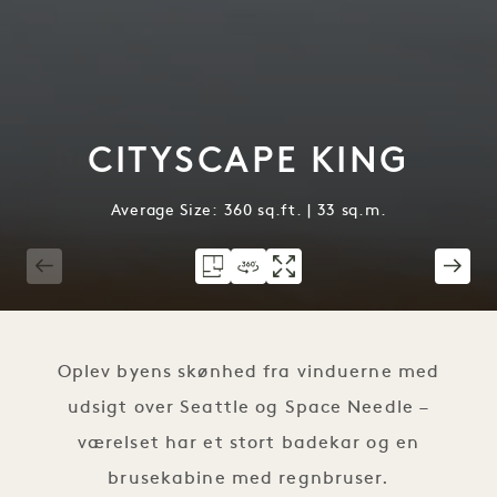
CITYSCAPE KING
Average Size: 360 sq.ft. | 33 sq.m.
1 / 3
Oplev byens skønhed fra vinduerne med
udsigt over Seattle og Space Needle –
værelset har et stort badekar og en
brusekabine med regnbruser.