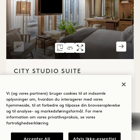
GRUNDPLAN 306
360°-RUNDVISNING 306
GALLERI 306
CITY STUDIO SUI
CITY STUDIO
CITY 
1 / 3
CITY STUDIO SUITE
Premium udsigt over byen
King seng
2 Personer
Kun regnbruser
Dyson Hårtørrer
Vi (og vores partnere) bruger cookies til at indsamle
Fordele ved suiter
oplysninger om, hvordan du interagerer med vores
hjemmeside, til at forbedre og tilpasse din browseroplevelse
Average Size: 476 sq.ft. | 44 sq.m.
og til analyse- og markedsføringsformål. For mere
information om vores privatlivspraksis, se vores
fortrolighedserklæring
City Studio Suite
Se detaljer
Accepter All
Afvis ikke-essentiel