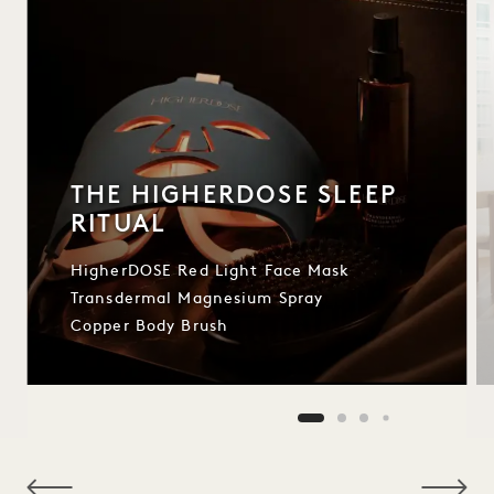
THE HIGHERDOSE SLEEP
RITUAL
HigherDOSE Red Light Face Mask
Transdermal Magnesium Spray
Copper Body Brush
NaN / 9