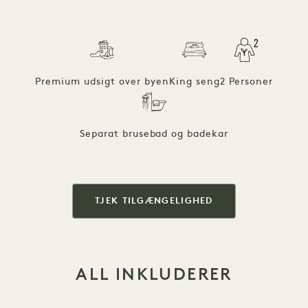
Premium udsigt over byen
King seng
2 Personer
Separat brusebad og badekar
TJEK TILGÆNGELIGHED
ALL INKLUDERER