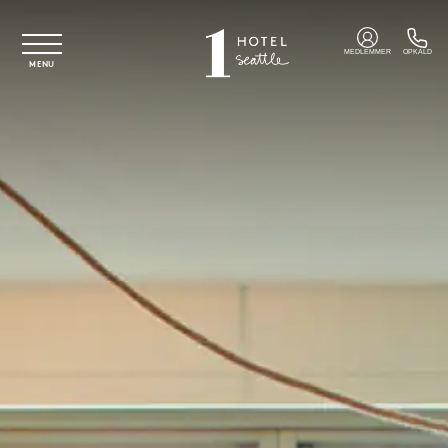
Spring til hovedindhold
MEDLEMMER
OPKALD
MENU