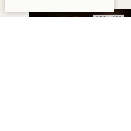
SØVN
GØR
HIGHERDOSE-
SØVNRITUALET
HigherDOSE ansigtsmaske med rødt
lys
Transdermal magnesiumspray
Kobberstav til kroppen