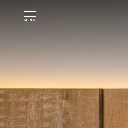
Spring til hovedindhold
MENU