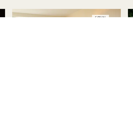
SØVN
SOMMERSOLHVERV
Op til 40 % rabat på dit ophold
En flaske økologisk rosé fra 1 Hotels
Fleksibel afbestilling