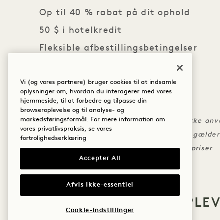
Op til 40 % rabat på dit ophold
50 $ i hotelkredit
Fleksible afbestillingsbetingelser
DET MED SMÅT
Vi (og vores partnere) bruger cookies til at indsamle
oplysninger om, hvordan du interagerer med vores
Skal bookes senest den 20. juni 2026
hjemmeside, til at forbedre og tilpasse din
Én kredit pr. ophold
browseroplevelse og til analyse- og
markedsføringsformål. For mere information om
Kreditten kan ikke overdrages og kan ikke anve
vores privatlivspraksis, se vores
De almindelige afbestillingsbetingelser gælder
fortrolighedserklæring
Kan ikke kombineres med andre tilbud/priser
Accepter All
Afvis ikke-essentiel
FLERE TILBUD OG OPLE
Cookie-indstillinger