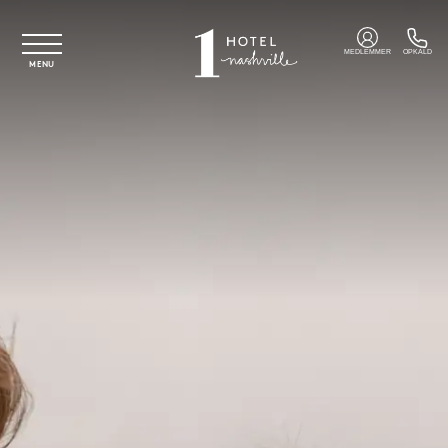
Spring til hovedindhold
MEDLEMMER
OPKALD
MENU