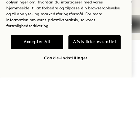
oplysninger om, hvordan du interagerer med vores
hjemmeside, til at forbedre og tilpasse din browseroplevelse
NaN / 14
og til analyse- og markedsføringsformål. For mere
information om vores privatlivspraksis, se vores
fortrolighedserklæring
Accepter All
Afvis ikke-essentiel
1 Hotel Nashville
Cookie-indstillinger
TJEK TILGÆNGELIGHED
710 Demonbreun Street
Nashville
TN
37203
De Forenede Stater
Hotel:
+1 615 510 0400
Reservationer:
+1 833 624 3111
Nashville
Kontakt os