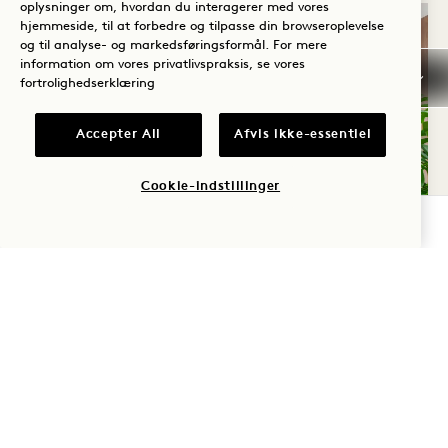
oplysninger om, hvordan du interagerer med vores
hjemmeside, til at forbedre og tilpasse din browseroplevelse
og til analyse- og markedsføringsformål. For mere
information om vores privatlivspraksis, se vores
fortrolighedserklæring
Accepter All
Afvis ikke-essentiel
Cookie-indstillinger
TJEK TILGÆNGELIGHED
SLOGAN
1,848 KVADRATMETER | OP TIL 30 GÆSTER
ARBOR HOUSE SUITE
Denne store præsidentsuite med to