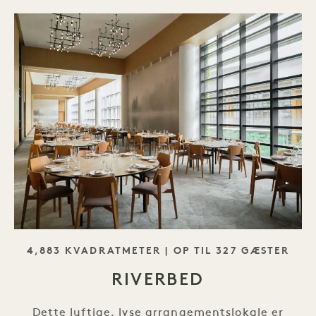
SLOGAN
4,883 KVADRATMETER | OP TIL 327 GÆSTER
RIVERBED
Dette luftige, lyse arrangementslokale er