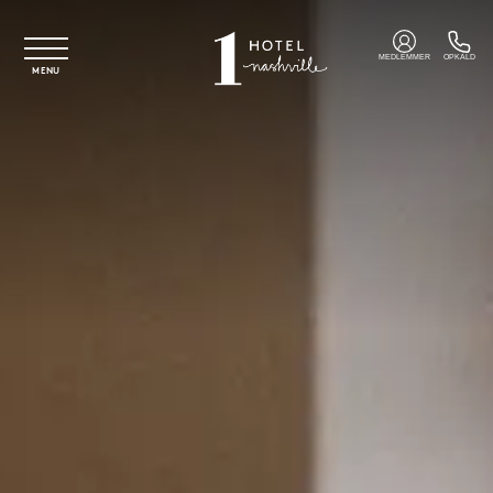
Spring til hovedindhold
MEDLEMMER
OPKALD
MENU