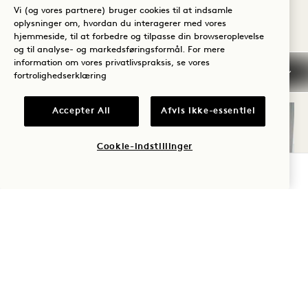
Neighbors
Vi (og vores partnere) bruger cookies til at indsamle
oplysninger om, hvordan du interagerer med vores
Harriet's Rooftop
hjemmeside, til at forbedre og tilpasse din browseroplevelse
og til analyse- og markedsføringsformål. For mere
SMAG
UDFORSK
information om vores privatlivspraksis, se vores
fortrolighedserklæring
Accepter All
Afvis ikke-essentiel
Cookie-indstillinger
TJEK TILGÆNGELIGHED