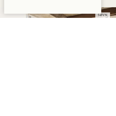
SØVN
SOMMERSOLHVERV
Op til 30 % rabat på dit ophold
En flaske rosé