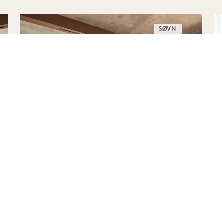
SØVN
HJEMME KL. 1
Daglig morgenmadskredit på 60 $
Mad på 100 $
Fleksible afbestillingsbetingelser