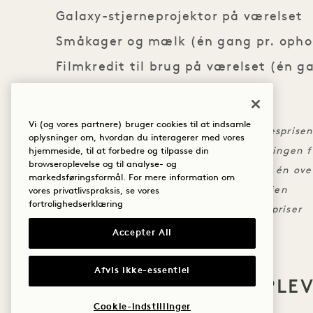
Galaxy-stjerneprojektor på værelset
Småkager og mælk (én gang pr. opho
Filmkredit til brug på værelset (én g
DET MED SMÅT
Vi (og vores partnere) bruger cookies til at indsamle
Kreditten kan ikke anvendes på værelsesprisen 
oplysninger om, hvordan du interagerer med vores
Gebyrer skal opkræves via værelsesregningen f
hjemmeside, til at forbedre og tilpasse din
browseroplevelse og til analyse- og
Der opkræves et depositum svarende til én ov
markedsføringsformål. For mere information om
Der skal bookes mindst 72 timer i forvejen
vores privatlivspraksis, se vores
fortrolighedserklæring
Kan ikke kombineres med andre tilbud/priser
Accepter All
Afvis ikke-essentiel
FLERE TILBUD OG OPLE
Cookie-indstillinger