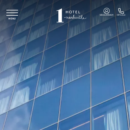
Spring til hovedindhold
MEDLEMMER
OPKALD
MENU