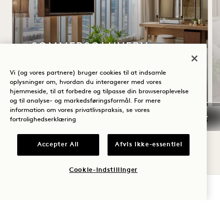
SOMMERSOLHVERV
Op til 30 % rabat på dit ophold
Vi (og vores partnere) bruger cookies til at indsamle
En flaske rosé
oplysninger om, hvordan du interagerer med vores
hjemmeside, til at forbedre og tilpasse din browseroplevelse
og til analyse- og markedsføringsformål. For mere
information om vores privatlivspraksis, se vores
fortrolighedserklæring
NaN / 14
Accepter All
Afvis ikke-essentiel
Cookie-indstillinger
TJEK TILGÆNGELIGHED
1 Hotel Nashville